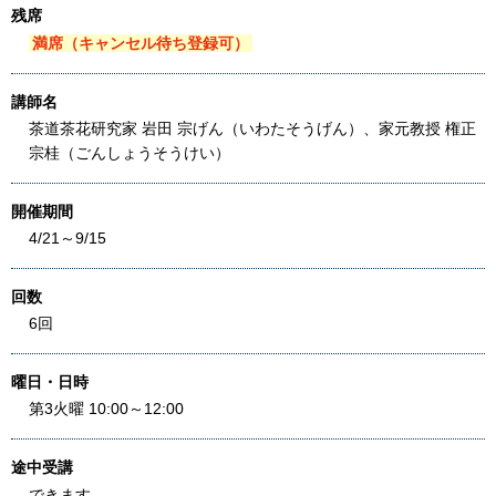
残席
満席（キャンセル待ち登録可）
講師名
茶道茶花研究家 岩田 宗げん（いわたそうげん）、家元教授 権正
宗桂（ごんしょうそうけい）
開催期間
4/21～9/15
回数
6回
曜日・日時
第3火曜 10:00～12:00
途中受講
できます