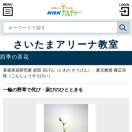
さいたまアリーナ教室
四季の茶花
茶道茶花研究家 岩田 宗げん（いわたそうげん）、家元教授 権正宗
桂（ごんしょうそうけい）
一輪の野草で侘び・寂びのひとときを