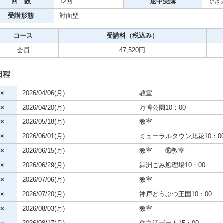
回 数
12回
途中受講
でき
受講形態
対面型
ビデオ
コース
受講料（税込み）
クササイズ・スポーツ
会員
47,520円
舞踊
日程
メ
×
2026/04/06(月)
教室
×
2026/04/20(月)
万博公園10：00
×
2026/05/18(月)
教室
×
2026/06/01(月)
ミューラルタウン此花10：0
×
2026/06/15(月)
教室 ⑯教室
×
2026/06/29(月)
舞洲ごみ処理場10：00
×
2026/07/06(月)
教室
×
2026/07/20(月)
神戸どうぶつ王国10：00
×
2026/08/03(月)
教室