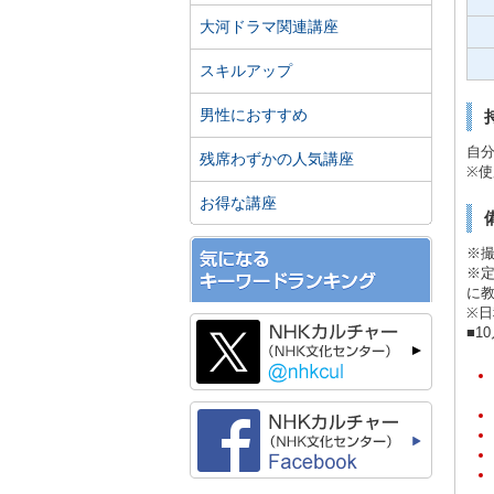
大河ドラマ関連講座
スキルアップ
男性におすすめ
自分
残席わずかの人気講座
※
お得な講座
※撮
※定
に
※
■1