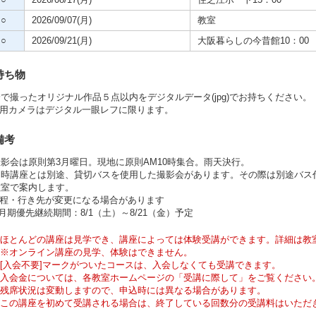
○
2026/08/17(月)
住之江ボート15：00
○
2026/09/07(月)
教室
○
2026/09/21(月)
大阪暮らしの今昔館10：00
持ち物
で撮ったオリジナル作品５点以内をデジタルデータ(jpg)でお持ちください。
使用カメラはデジタル一眼レフに限ります。
備考
影会は原則第3月曜日。現地に原則AM10時集合。雨天決行。
時講座とは別途、貸切バスを使用した撮影会があります。その際は別途バス代（
教室で案内します。
日程・行き先が変更になる場合があります
0月期優先継続期間：8/1（土）～8/21（金）予定
ほとんどの講座は見学でき、講座によっては体験受講ができます。詳細は教
※オンライン講座の見学、体験はできません。
[入会不要]マークがついたコースは、入会しなくても受講できます。
入会金については、各教室ホームページの「受講に際して」をご覧ください
残席状況は変動しますので、申込時には異なる場合があります。
この講座を初めて受講される場合は、終了している回数分の受講料はいただ