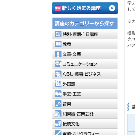
学
し
※
特別・短
撮
光
教養
バス
文章・文
コミュニ
くらし・
外国語
手芸・工
音楽
和楽器・
伝統文化
書道・カ