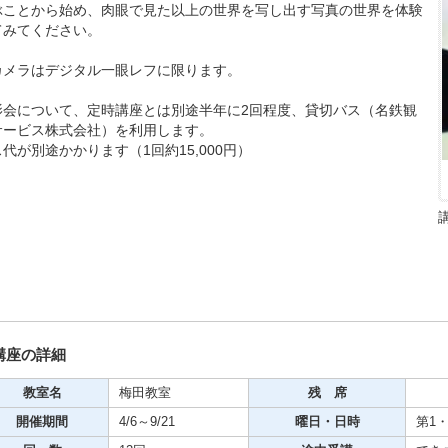
ぶことから始め、肉眼で見た以上の世界を写し出す写真の世界を体験
てみてください。
カメラはデジタル一眼レフに限ります。
期・1日講座
影会について、定時講座とは別途半年に2回程度、貸切バス（名鉄観
サービス株式会社）を利用します。
代が別途かかります（1回約15,000円）
芸
ケーション
美容・ビジネス
芸
講座の詳細
古典芸能
教室名
梅田教室
残 席
開催期間
4/6～9/21
曜日・日時
第1・
リグラフィー