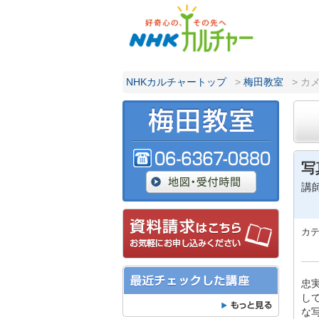
NHKカルチャートップ
>
梅田教室
> カ
写
講
カ
忠
し
な