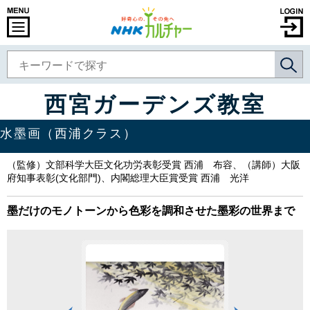
西宮ガーデンズ教室
水墨画（西浦クラス）
（監修）文部科学大臣文化功労表彰受賞 西浦 布容、（講師）大阪
府知事表彰(文化部門)、内閣総理大臣賞受賞 西浦 光洋
墨だけのモノトーンから色彩を調和させた墨彩の世界まで