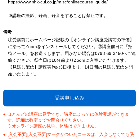
https://www.nhk-cul.co.jp/misc/onlinecourse_guide/
※講座の撮影、録画、録音をすることは禁止です。
備考
①受講前にホームページ記載の【オンライン講座受講前の準備】
に沿ってZoomをインストールしてください。②講座前日に「招
待メール」をお送りします。届かない場合は0798-69-3450へご連
絡ください。③当日は10分前よりZoomに入室いただけます。
【見逃し配信】講座実施の3日後より、14日間の見逃し配信を開
始いたします。
受講申し込み
ほとんどの講座は見学でき、講座によっては体験受講ができま
す。詳細は教室までお問合せください。
※オンライン講座の見学、体験はできません。
[入会不要][入会不要]マークがついたコースは、入会しなくても受