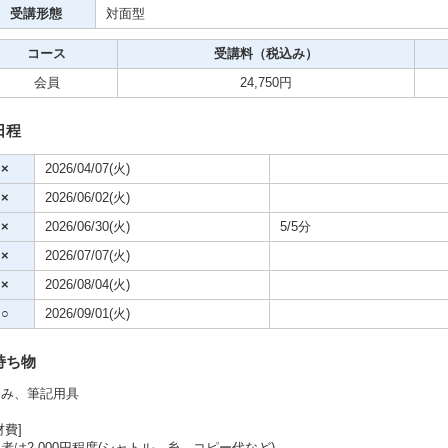
受講形態
対面型
クササイズ・スポーツ
コース
受講料（税込み）
舞踊
会員
24,750円
メ
日程
×
2026/04/07(火)
×
2026/06/02(火)
×
2026/06/30(火)
5/5分
×
2026/07/07(火)
×
2026/08/04(火)
○
2026/09/01(火)
持ち物
さみ、筆記用具
材費]