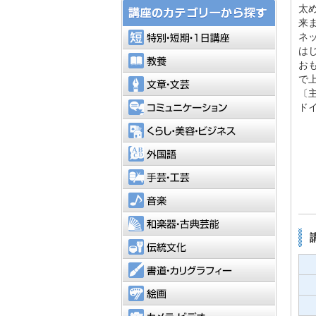
太
来
特別・短
ネ
は
教養
お
で
文章・文
〔
コミュニ
ド
くらし・
外国語
手芸・工
音楽
和楽器・
伝統文化
書道・カ
絵画
カメラ・