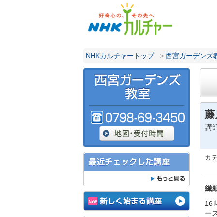
NHKカルチャートップ
>
西宮ガーデンズ
藤
講
カ
繊
1
ー