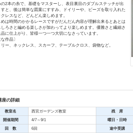
めの2本の糸で、基礎をマスターし、表目裏目のダブルステッチが出
ますと、後は簡単な図案にすすみ、ドイリーや、ビーズを取り入れた
期・1日講座
ックレスなど、どんどん楽しめます。
じめは時間のかかるレースですがだんだん内容が理解出来るとあとは
もしろさと編める楽しさが加わってより楽しめます。優雅さと繊細さ
上品に仕上がり、皆様一つ一つ大切になさっています。
芸
主な作品〕
ケーション
イリー、ネックレス、スカーフ、テーブルクロス、袋物など。
美容・ビジネス
芸
古典芸能
講座の詳細
教室名
西宮ガーデンズ教室
残 席
リグラフィー
開催期間
4/7～9/1
曜日・日時
回 数
6回
途中受講
ビデオ