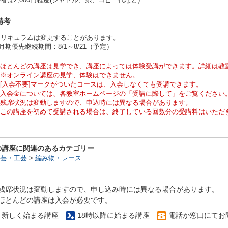
者は2,000円程度(シャトル、糸、コピー代など)
備考
カリキュラムは変更することがあります。
0月期優先継続期間：8/1～8/21（予定）
ほとんどの講座は見学でき、講座によっては体験受講ができます。詳細は教
※オンライン講座の見学、体験はできません。
[入会不要]マークがついたコースは、入会しなくても受講できます。
入会金については、各教室ホームページの「受講に際して」をご覧ください
残席状況は変動しますので、申込時には異なる場合があります。
この講座を初めて受講される場合は、終了している回数分の受講料はいただ
の講座に関連のあるカテゴリー
手芸・工芸
>
編み物・レース
残席状況は変動しますので、申し込み時には異なる場合があります。
ほとんどの講座は入会が必要です。
新しく始まる講座
18時以降に始まる講座
電話か窓口にてお