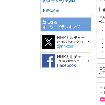
初心
残席わずかの人気講座
お得な講座
※
■1
こ