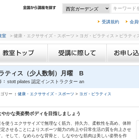
受講規約
会員
教室
> 健康・エクササイズ・スポーツ > ヨガ・ピラティス > ピラテ
ラティス（少人数制）月曜 B
師
stott pilates 認定インストラクター an
テゴリー
健康・エクササイズ・スポーツ
>
ヨガ・ピラティス
なやかな美姿勢ボディを目指しましょう
重を使うエクササイズで無理なく筋力、持久力、柔軟性を高め、体幹
安定させることによりスポーツ能力の向上や日常生活の質を向上させ
す。そして、なめらかな背骨と、しなやかな筋肉は美しい姿勢を作