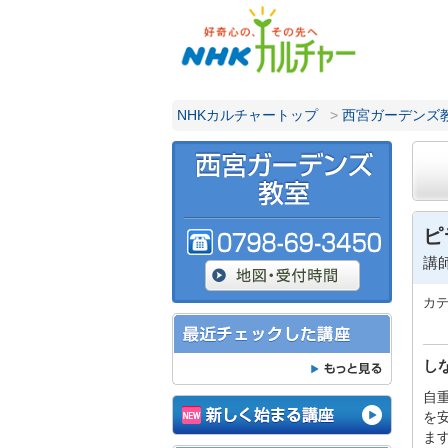
NHKカルチャートップ
>
西宮ガーデンズ
ピ
講
カ
し
自
を
ま