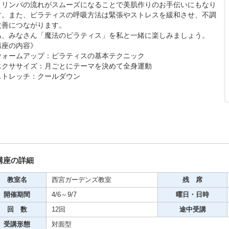
、リンパの流れがスムーズになることで美肌作りのお手伝いにもなり
す。また、ピラティスの呼吸方法は緊張やストレスを緩和させ、不調
期・1日講座
改善につながります。
あ、みなさん「魔法のピラティス」を私と一緒に楽しみましょう。
講座の内容》
ウォームアップ：ピラティスの基本テクニック
芸
エクササイズ：月ごとにテーマを決めて全身運動
ケーション
ストレッチ：クールダウン
美容・ビジネス
芸
古典芸能
講座の詳細
教室名
西宮ガーデンズ教室
残 席
リグラフィー
開催期間
4/6～9/7
曜日・日時
回 数
12回
途中受講
受講形態
対面型
ビデオ