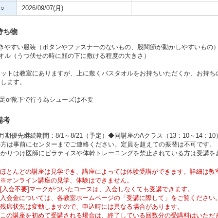
○
2026/09/07(月)
持ち物
動きやすい服装（ボタンやファスナーのないもの、股関節が動かしやすいもの
タオル（うつ伏せの時に顔の下に敷ける程度の大きさ）
マットは教室にありますが、上に敷くバスタオルをお持ちいただくか、お持ち
めします。
足or靴下で行う為シューズは不要
備考
0月期優先継続期間：8/1～8/21（予定）◆同講座のAクラス（13：10～14
の方は事前にセンターまでご連絡ください。定員を超えての振替は不可です。
かかりつけ医師にピラティスや体幹トレーニングを禁止されている方は受講を
ほとんどの講座は見学でき、講座によっては体験受講ができます。詳細は教
※オンライン講座の見学、体験はできません。
[入会不要]マークがついたコースは、入会しなくても受講できます。
入会金については、各教室ホームページの「受講に際して」をご覧ください
残席状況は変動しますので、申込時には異なる場合があります。
この講座を初めて受講される場合は、終了している回数分の受講料はいただ