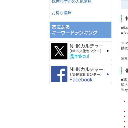
残席わずかの人気講座
お得な講座
●
●
※
勧
※素
■1
望
※