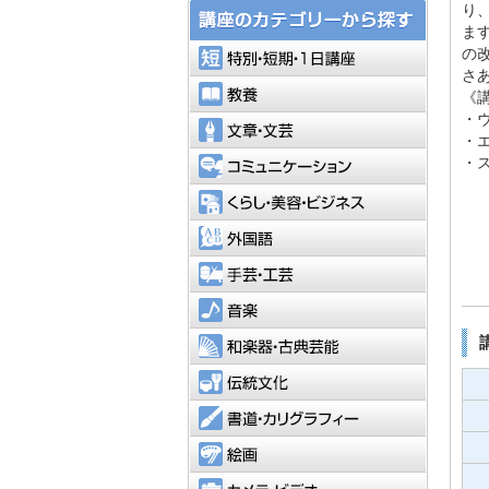
り
ま
特別・短
の
さ
教養
《
・
文章・文
・
コミュニ
・
くらし・
外国語
手芸・工
音楽
和楽器・
伝統文化
書道・カ
絵画
カメラ・